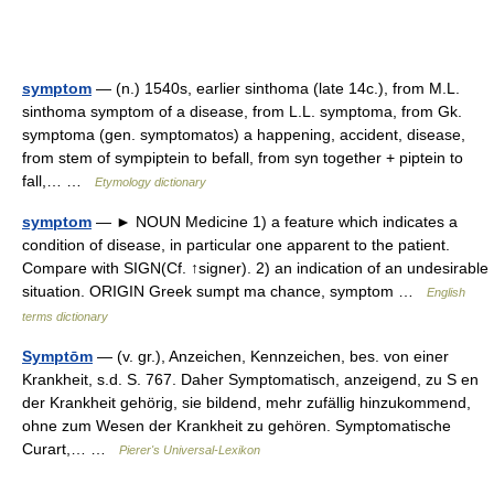
symptom
— (n.) 1540s, earlier sinthoma (late 14c.), from M.L.
sinthoma symptom of a disease, from L.L. symptoma, from Gk.
symptoma (gen. symptomatos) a happening, accident, disease,
from stem of sympiptein to befall, from syn together + piptein to
fall,… …
Etymology dictionary
symptom
— ► NOUN Medicine 1) a feature which indicates a
condition of disease, in particular one apparent to the patient.
Compare with SIGN(Cf. ↑signer). 2) an indication of an undesirable
situation. ORIGIN Greek sumpt ma chance, symptom …
English
terms dictionary
Symptōm
— (v. gr.), Anzeichen, Kennzeichen, bes. von einer
Krankheit, s.d. S. 767. Daher Symptomatisch, anzeigend, zu S en
der Krankheit gehörig, sie bildend, mehr zufällig hinzukommend,
ohne zum Wesen der Krankheit zu gehören. Symptomatische
Curart,… …
Pierer's Universal-Lexikon