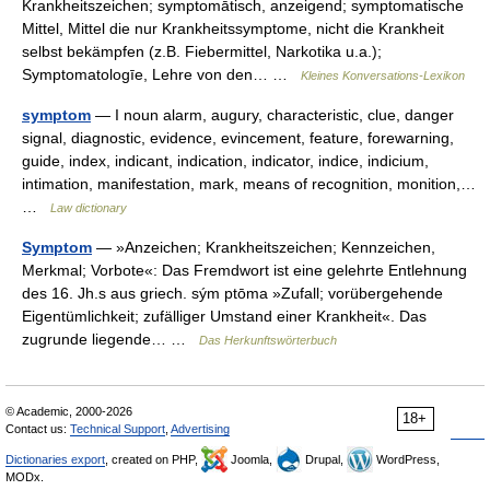
Krankheitszeichen; symptomātisch, anzeigend; symptomatische
Mittel, Mittel die nur Krankheitssymptome, nicht die Krankheit
selbst bekämpfen (z.B. Fiebermittel, Narkotika u.a.);
Symptomatologīe, Lehre von den… …
Kleines Konversations-Lexikon
symptom
— I noun alarm, augury, characteristic, clue, danger
signal, diagnostic, evidence, evincement, feature, forewarning,
guide, index, indicant, indication, indicator, indice, indicium,
intimation, manifestation, mark, means of recognition, monition,…
…
Law dictionary
Symptom
— »Anzeichen; Krankheitszeichen; Kennzeichen,
Merkmal; Vorbote«: Das Fremdwort ist eine gelehrte Entlehnung
des 16. Jh.s aus griech. sým ptōma »Zufall; vorübergehende
Eigentümlichkeit; zufälliger Umstand einer Krankheit«. Das
zugrunde liegende… …
Das Herkunftswörterbuch
© Academic, 2000-2026
18+
Contact us:
Technical Support
,
Advertising
Dictionaries export
, created on PHP,
Joomla,
Drupal,
WordPress,
MODx.