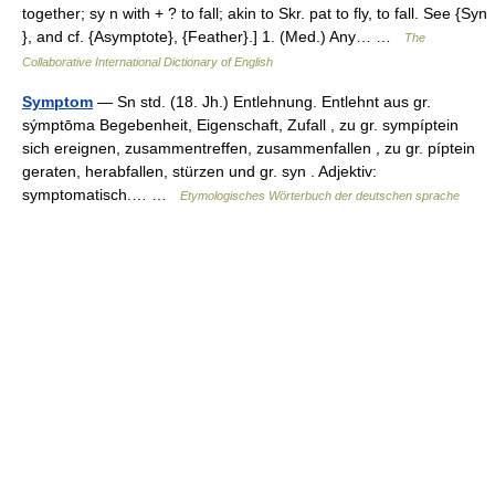
together; sy n with + ? to fall; akin to Skr. pat to fly, to fall. See {Syn
}, and cf. {Asymptote}, {Feather}.] 1. (Med.) Any… …
The
Collaborative International Dictionary of English
Symptom
— Sn std. (18. Jh.) Entlehnung. Entlehnt aus gr.
sýmptōma Begebenheit, Eigenschaft, Zufall , zu gr. sympíptein
sich ereignen, zusammentreffen, zusammenfallen , zu gr. píptein
geraten, herabfallen, stürzen und gr. syn . Adjektiv:
symptomatisch.… …
Etymologisches Wörterbuch der deutschen sprache