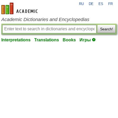
RU
DE
ES
FR
en-academic.com
Academic Dictionaries and Encyclopedias
Search!
Interpretations
Translations
Books
Игры ⚽