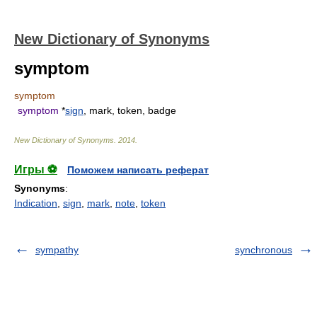
New Dictionary of Synonyms
symptom
symptom
symptom
*
sign
, mark, token, badge
New Dictionary of Synonyms
.
2014
.
Игры ⚽
Поможем написать реферат
Synonyms
:
Indication
,
sign
,
mark
,
note
,
token
sympathy
synchronous