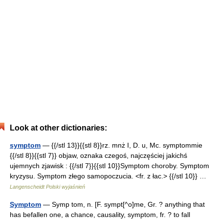
Look at other dictionaries:
symptom
— {{/stl 13}}{{stl 8}}rz. mnż I, D. u, Mc. symptommie
{{/stl 8}}{{stl 7}} objaw, oznaka czegoś, najczęściej jakichś
ujemnych zjawisk : {{/stl 7}}{{stl 10}}Symptom choroby. Symptom
kryzysu. Symptom złego samopoczucia. <fr. z łac.> {{/stl 10}} …
Langenscheidt Polski wyjaśnień
Symptom
— Symp tom, n. [F. sympt[^o]me, Gr. ? anything that
has befallen one, a chance, causality, symptom, fr. ? to fall